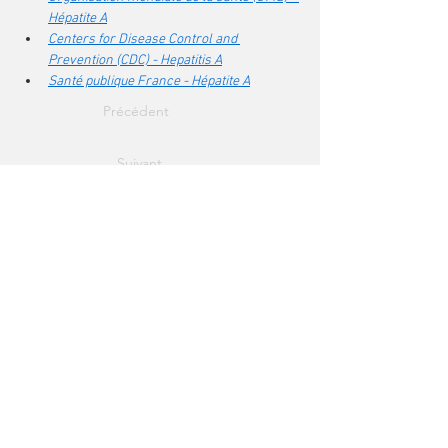
Hépatite A
Centers for Disease Control and 
Prevention (CDC) - Hepatitis A
Santé publique France - Hépatite A
Précédent
Suivant
Centre accrédité pour le vaccin
contre la fièvre jaune