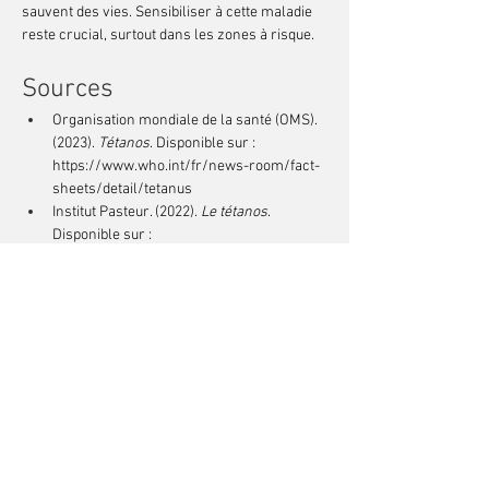
sauvent des vies. Sensibiliser à cette maladie 
reste crucial, surtout dans les zones à risque.
Sources
Organisation mondiale de la santé (OMS). 
(2023). 
Tétanos
. Disponible sur : 
https://www.who.int/fr/news-room/fact-
sheets/detail/tetanus
Institut Pasteur. (2022). 
Le tétanos
. 
Disponible sur : 
https://www.pasteur.fr/fr/centre-
medical/fiches-maladies/tetanos
Centers for Disease Control and 
Prevention (CDC). (2021). 
Tetanus
. 
Disponible sur : 
https://www.cdc.gov/tetanus/index.html
Précédent
Suivant