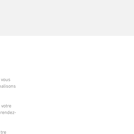
t vous
nalisons
 votre
 rendez-
utre