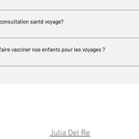
couvrent  l’entièreté des coûts, d’autres une partie et certaines pa
ous fournissons sur votre prochaine déclaration d’impôt. 
onsultation santé voyage?
5 à 60 minutes. 
Cela nous permet de vous offrir un service de qua
faire vacciner nos enfants pour les voyages ?
âge minimal à avoir pour les recevoir est de 6 mois. Cet âge minim
Julia Del Re