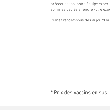
préoccupation, notre équipe expéri
sommes dédiés à rendre votre expér
Prenez rendez-vous dès aujourd’hui e
Consultation santé
voyage et
vaccination pour
une personne :
60$
* Prix des vaccins en sus.