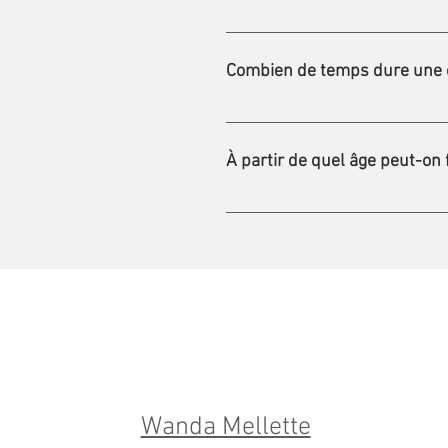
Oui et non. Certaines assurances 
possible de placer le reçu que n
Combien de temps dure une c
Une consultation dure environ 4
À partir de quel âge peut-on 
Pour la majorité des vaccins, l’
pour certains vaccins. 
Wanda Mellette