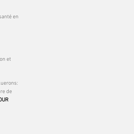
santé en
on et
luerons:
ire de
OUR