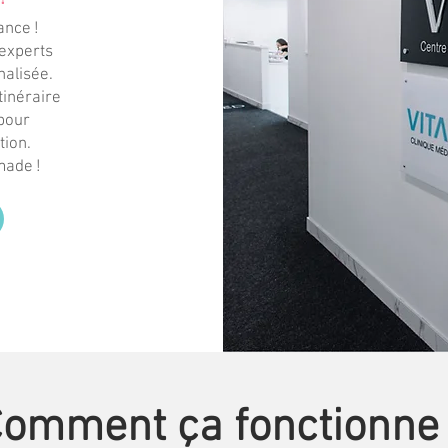
ance !
experts
nalisée.
tinéraire
 pour
tion.
made !
omment ça fonctionne