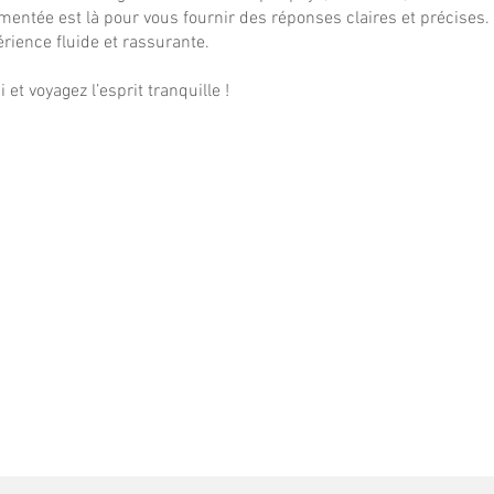
mentée est là pour vous fournir des réponses claires et précises
ience fluide et rassurante.
t voyagez l’esprit tranquille !
Voyageurs
Consultation et
supplémentaires :
vaccination hors
voyage :
35$
50$