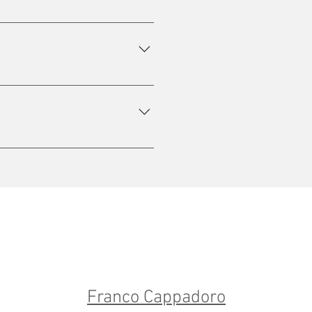
s du tout. Aussi, il est 
lité et personnalisé. 
al peut être plus ou moins élevé 
Franco Cappadoro